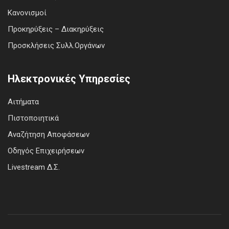
Κανονισμοί
Προκηρύξεις – Διακηρύξεις
Προσκλήσεις Συλλ.Οργάνων
Ηλεκτρονικές Υπηρεσίες
Αιτήματα
Πιστοποιητικά
Αναζήτηση Αποφάσεων
Οδηγός Επιχειρήσεων
Livestream Δ.Σ.