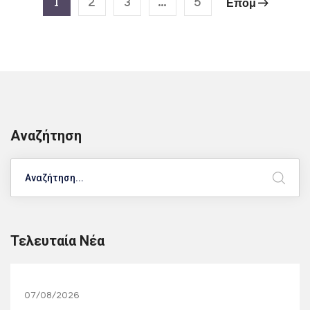
1
2
3
…
5
Επομ
Αναζήτηση
Search
Τελευταία Νέα
07/08/2026