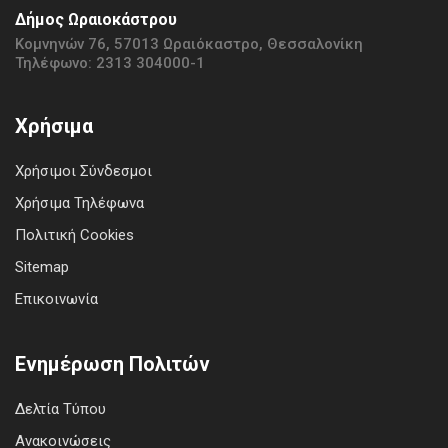
Δήμος Ωραιοκάστρου
Κομνηνών 76, 57013 Ωραιόκαστρο, Θεσσαλονίκη
Τηλέφωνο: 2313 304000-1
Χρήσιμα
Χρήσιμοι Σύνδεσμοι
Χρήσιμα Τηλέφωνα
Πολιτική Cookies
Sitemap
Επικοινωνία
Ενημέρωση Πολιτών
Δελτία Τύπου
Ανακοινώσεις