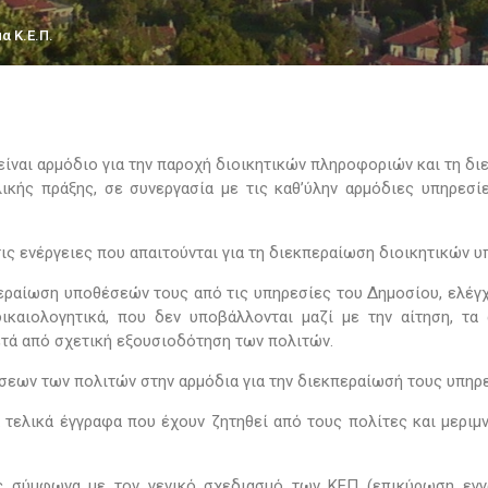
α Κ.Ε.Π.
 είναι αρμόδιο για την παροχή διοικητικών πληροφοριών και τη 
ικής πράξης, σε συνεργασία με τις καθ’ύλην αρμόδιες υπηρεσ
τις ενέργειες που απαιτούνται για τη διεκπεραίωση διοικητικών 
περαίωση υποθέσεών τους από τις υπηρεσίες του Δημοσίου, ελέγχ
ικαιολογητικά, που δεν υποβάλλονται μαζί με την αίτηση, τα
τά από σχετική εξουσιοδότηση των πολιτών.
έσεων των πολιτών στην αρμόδια για την διεκπεραίωσή τους υπη
 τελικά έγγραφα που έχουν ζητηθεί από τους πολίτες και μεριμν
ς σύμφωνα με τον γενικό σχεδιασμό των ΚΕΠ (επικύρωση εγγ