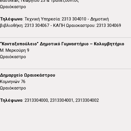
Βασιλέως Γεωργίου 23 & Τραπεζούντος
Ωραιόκαστρο
Τηλέφωνο
: Τεχνική Υπηρεσία: 2313 304010 - Δημοτική
βιβλιοθήκη: 2313 304067 - ΚΑΠΗ Ωραιοκαστρου: 2313 304069
“Κονταξοπούλειο” Δημοτικό Γυμναστήριο – Κολυμβητήριο
Μ. Μερκούρη 9
Ωραιόκαστρο
Δημαρχείο Ωραιοκάστρου
Κομνηνών 76
Ωραιόκαστρο
Τηλέφωνο
: 2313304000, 2313304001, 2313304002
Κτίριο “Π. Μελάς”
Μακεδονικού Αγώνα 7, Παλαιόκαστρο