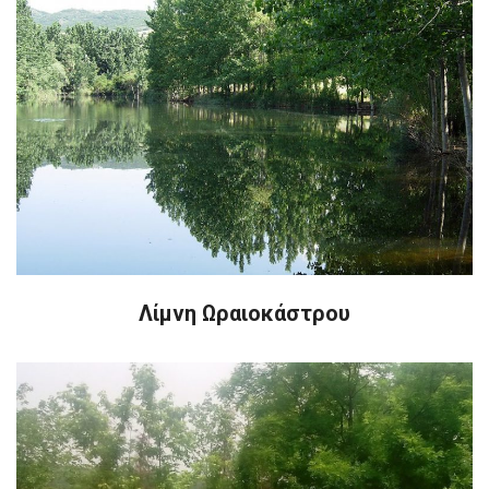
Λίμνη Ωραιοκάστρου