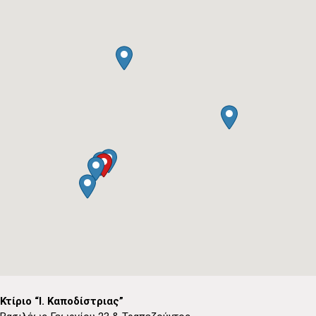
Κτίριο “Ι. Καποδίστριας”