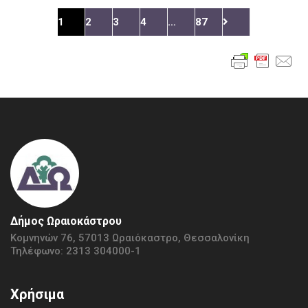
1
2
3
4
…
87
Δήμος Ωραιοκάστρου
Κομνηνών 76, 57013 Ωραιόκαστρο, Θεσσαλονίκη
Τηλέφωνο: 2313 304000-1
Χρήσιμα