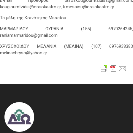
E-mail Προέδρου: tasoskougioumtzidiss@gmail.com,
kougioumtzidis@oraiokastro.gr, k.mesaiou@oraiokastro.gr
Τα μέλη της Κοινότητας Μεσαίου:
ΜΑΡΜΑΡΙΔΟΥ ΟΥΡΑΝΙΑ (155) 6970264245,
raniamarmaridou@gmail.com
ΧΡΥΣΟΧΟΪΔΟΥ ΜΕΛΑΝΙΑ (ΜΕΛΙΝΑ) (107) 6976938383
melinachryso@yahoo.gr