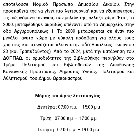
αποτελούσε Νομικό Πρόσωπο Δημοσίου Δικαίου. Στην
προσπάθειά της να γίνει πιο λειτουργική και να εξυπηρετήσει
τις αυξανόμενες ανάγκες των μελών της, άλλαξε χώρο. Έτσι, το
2000, μεταφέρθηκε ακριβώς απέναντι από το Δημαρχείο, στην
οδό Αργυρουπόλεως 1. Το 2009 μεταφέρεται σε έναν πιο
μεγάλο, άνετο χώρο με εύκολη πρόσβαση για όλους τους
χρήστες και στεγάζεται πλέον στην οδό Βασιλέως Γεωργίου
23 (και Τραπεζούντος). Από το 2024, μετά την κατάργηση του
ΔΟΠΠΑΩ, οι αρμοδιότητες της Βιβλιοθήκης περιήλθαν στο
Τμήμα Πολιτισμού και Βιβλιοθηκών της Διεύθυνσης
Κοινωνικής Προστασίας, Δημόσιας Υγείας, Πολιτισμού και
Αθλητισμού του Δήμου Ωραιοκάστρου.
Μέρες και ώρες λειτουργίας:
Δευτέρα : 07:00 π.μ. – 15:00 μ.μ
Τρίτη : 07:00 π.μ. – 17:00 μ.μ
Τετάρτη : 07:00 π.μ. – 19:00 μ.μ.