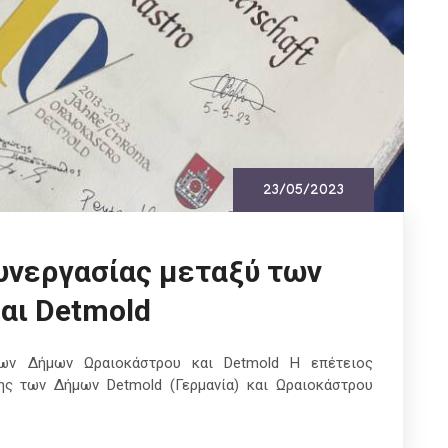
23/05/2023
υνεργασίας μεταξύ των
αι Detmold
των Δήμων Ωραιοκάστρου και Detmold Η επέτειος
ς των Δήμων Detmold (Γερμανία) και Ωραιοκάστρου