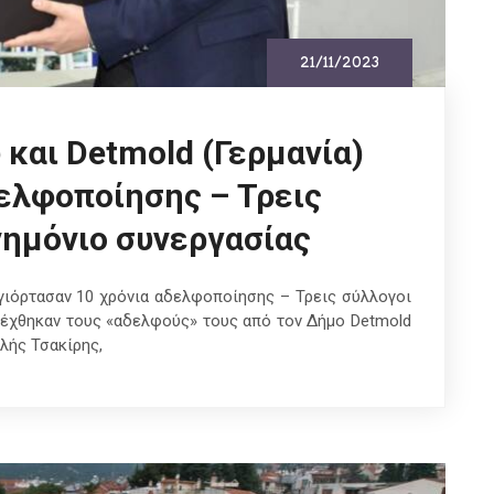
21/11/2023
και Detmold (Γερμανία)
δελφοποίησης – Τρεις
ημόνιο συνεργασίας
 γιόρτασαν 10 χρόνια αδελφοποίησης – Τρεις σύλλογοι
έχθηκαν τους «αδελφούς» τους από τον Δήμο Detmold
λής Τσακίρης,