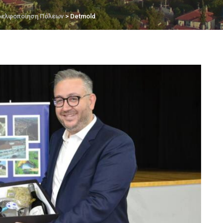
δελφοποίηση Πόλεων
> Detmold