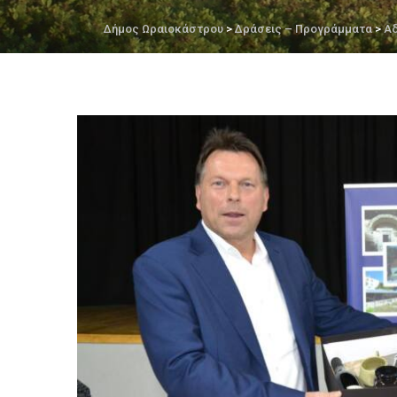
Δήμος Ωραιοκάστρου
>
Δράσεις – Προγράμματα
>
Α