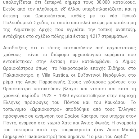
υπολογίζεται ότι ξεπερνά σήμερα τους 30.000 κατοίκους.
Εκτός από τον πληθυσμό, εξ’ άλλου υπερδιπλασιάζεται και η
έκταση του Ωραιοκάστρου, καθώς με το νέο Γενικό
Πολεοδομικό Σχέδιο, το οποίο αποτελεί ακόμη μία κατάκτηση
της Δημοτικής Αρχής που εγγυάται την τοπική ανάπτυξη,
εντάχθηκε στο σχέδιο πόλης μία έκταση 4.217 στρεμμάτων.
Αποδείξεις ότι ο τόπος κατοικούνταν από αρχαιοτάτους
χρόνους είναι τα διάφορα αρχαιολογικά ευρήματα που
εντοπίστηκαν στην έκταση που καταλαμβάνει ο Δήμος
Ωραιοκάστρου όπως το Νεκροταφείο εποχής Σιδήρου στο
Παλαιόκαστρο, η Villa Rustica, οι Βυζαντινοί Νερόμυλοι στο
ρέμα της Αγίας Παρασκευής. Στους νεότερους χρόνους στο
Ωραιόκαστρο κατοικούσαν βλάχοι και ντόπιοι και κατά τη
χρονική περίοδο 1922 – 1930 εγκαταστάθηκαν στην περιοχή
Έλληνες πρόσφυγες του Πόντου και του Καυκάσου. Το
τοπωνύμιο «Ωραιόκαστρο» αποδόθηκε από τους Έλληνες
πρόσφυγες σε ανάμνηση του Ωραίου Κάστρου που υπήρχε στον
Πόντο, ανάμεσα στο χωριό Χατς και Άγιος Φωκάς. Η ονομασία
του οικισμού κατά την τουρκοκρατία ήταν Δαουτ-Μπαλή
(σημερινό Παλαιόκαστρο) που σημαίνει “Το μέλι του Δαβίδ”.