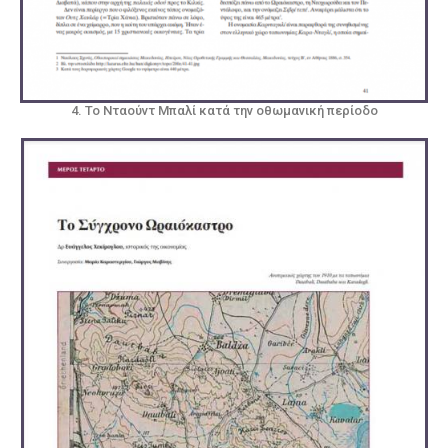
4. Το Νταούντ Μπαλί κατά την οθωμανική περίοδο