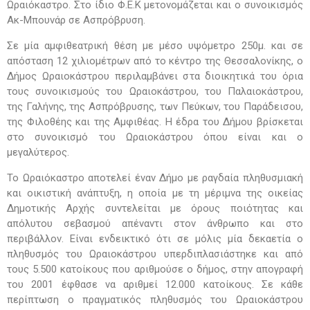
Ωραιόκαστρο. Στο ίδιο Φ.Ε.Κ μετονομάζεται και ο συνοικισμός
Ακ-Μπουνάρ σε Ασπρόβρυση.
Σε μία αμφιθεατρική θέση με μέσο υψόμετρο 250μ. και σε
απόσταση 12 χιλιομέτρων από το κέντρο της Θεσσαλονίκης, ο
Δήμος Ωραιοκάστρου περιλαμβάνει στα διοικητικά του όρια
τους συνοικισμούς του Ωραιοκάστρου, του Παλαιοκάστρου,
της Γαλήνης, της Ασπρόβρυσης, των Πεύκων, του Παράδεισου,
της Φιλοθέης και της Αμφιθέας. Η έδρα του Δήμου βρίσκεται
στο συνοικισμό του Ωραιοκάστρου όπου είναι και ο
μεγαλύτερος.
Το Ωραιόκαστρο αποτελεί έναν Δήμο με ραγδαία πληθυσμιακή
και οικιστική ανάπτυξη, η οποία με τη μέριμνα της οικείας
Δημοτικής Αρχής συντελείται με όρους ποιότητας και
απόλυτου σεβασμού απέναντι στον άνθρωπο και στο
περιβάλλον. Είναι ενδεικτικό ότι σε μόλις μία δεκαετία ο
πληθυσμός του Ωραιοκάστρου υπερδιπλασιάστηκε και από
τους 5.500 κατοίκους που αριθμούσε ο δήμος, στην απογραφή
του 2001 έφθασε να αριθμεί 12.000 κατοίκους. Σε κάθε
περίπτωση ο πραγματικός πληθυσμός του Ωραιοκάστρου