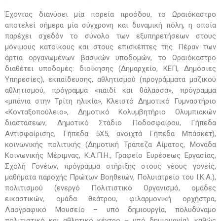
Έχοντας διανύσει μία πορεία προόδου, το Ωραιόκαστρο
αποτελεί σήμερα μία σύγχρονη και δυναμική πόλη, η οποία
παρέχει σχεδόν το σύνολο των εξυπηρετήσεων στους
μόνιμους κατοίκους και στους επισκέπτες της. Πέραν των
άρτια οργανωμένων βασικών υποδομών, το Ωραιόκαστρο
διαθέτει υποδομές: διοίκησης (Δημαρχείο, ΚΕΠ, Δημόσιες
Υπηρεσίες), εκπαίδευσης, αθλητισμού (προγράμματα μαζικού
αθλητισμού, πρόγραμμα «παιδί και θάλασσα», πρόγραμμα
«μπάνια στην Τρίτη ηλικία», Κλειστό Δημοτικό Γυμναστήριο
«Κονταξοπούλειο», Δημοτικό Κολυμβητήριο Ολυμπιακών
διαστάσεων, Δημοτικό Στάδιο Ποδοσφαίρου, Γήπεδα
Αντισφαίρισης, Γήπεδα 5Χ5, ανοιχτά Γήπεδα Μπάσκετ),
κοινωνικής πολιτικής (Δημοτική Τράπεζα Αίματος, Μονάδα
Κοινωνικής Μέριμνας, Κ.Α.Π.Η., Γραφείο Ευρέσεως Εργασίας,
Σχολή Γονέων, πρόγραμμα στήριξης στους νέους γονείς,
μαθήματα παροχής Πρώτων Βοηθειών, Πολυιατρείο του Ι.Κ.Α.),
πολιτισμού (ενεργό Πολιτιστικό Οργανισμό, ομάδες
εικαστικών, ομάδα θεάτρου, φιλαρμονική ορχήστρα,
Λαογραφικό Μουσείο – υπό δημιουργία, πολυδύναμο
πολιτιστικό και αθλητικό κέντρο – υπό δημιουργία), καθώς