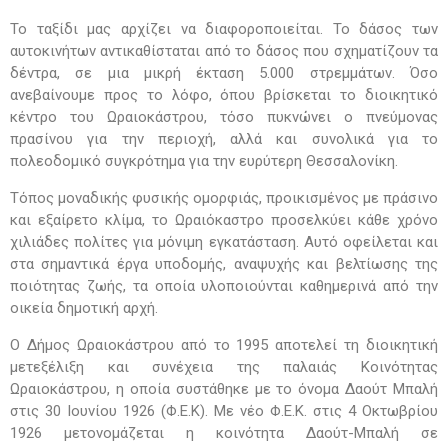
Το ταξίδι μας αρχίζει να διαφοροποιείται. Το δάσος των
αυτοκινήτων αντικαθίσταται από το δάσος που σχηματίζουν τα
δέντρα, σε μια μικρή έκταση 5.000 στρεμμάτων. Όσο
ανεβαίνουμε προς το λόφο, όπου βρίσκεται το διοικητικό
κέντρο του Ωραιοκάστρου, τόσο πυκνώνει ο πνεύμονας
πρασίνου για την περιοχή, αλλά και συνολικά για το
πολεοδομικό συγκρότημα για την ευρύτερη Θεσσαλονίκη.
Τόπος μοναδικής φυσικής ομορφιάς, προικισμένος με πράσινο
και εξαίρετο κλίμα, το Ωραιόκαστρο προσελκύει κάθε χρόνο
χιλιάδες πολίτες για μόνιμη εγκατάσταση. Αυτό οφείλεται και
στα σημαντικά έργα υποδομής, αναψυχής και βελτίωσης της
ποιότητας ζωής, τα οποία υλοποιούνται καθημερινά από την
οικεία δημοτική αρχή.
Ο Δήμος Ωραιοκάστρου από το 1995 αποτελεί τη διοικητική
μετεξέλιξη και συνέχεια της παλαιάς Κοινότητας
Ωραιοκάστρου, η οποία συστάθηκε με το όνομα Δαούτ Μπαλή
στις 30 Ιουνίου 1926 (Φ.Ε.Κ). Με νέο Φ.Ε.Κ. στις 4 Οκτωβρίου
1926 μετονομάζεται η κοινότητα Δαούτ-Μπαλή σε