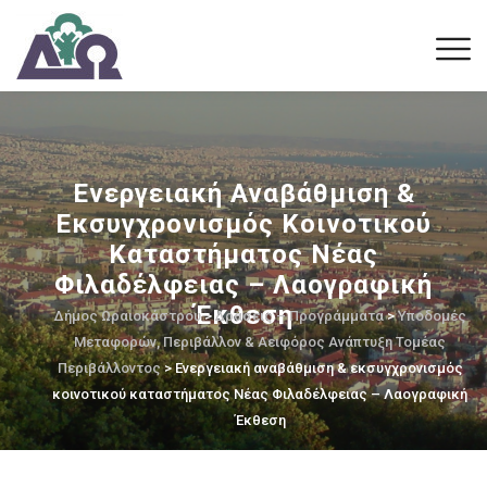
Ενεργειακή Αναβάθμιση &
Εκσυγχρονισμός Κοινοτικού
Καταστήματος Νέας
Φιλαδέλφειας – Λαογραφική
Έκθεση
Δήμος Ωραιοκάστρου
>
Δράσεις – Προγράμματα
>
Υποδομές
Μεταφορών, Περιβάλλον & Αειφόρος Ανάπτυξη Τομέας
Περιβάλλοντος
> Ενεργειακή αναβάθμιση & εκσυγχρονισμός
κοινοτικού καταστήματος Νέας Φιλαδέλφειας – Λαογραφική
Έκθεση