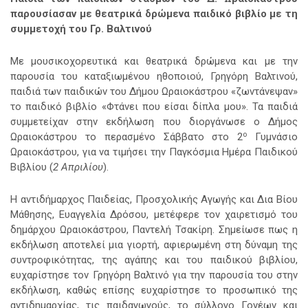
παρουσίασαν με θεατρικά δρώμενα παιδικό βιβλίο με τη
συμμετοχή του Γρ. Βαλτινού
Με μουσικοχορευτικά και θεατρικά δρώμενα και με την
παρουσία του καταξιωμένου ηθοποιού, Γρηγόρη Βαλτινού,
παιδιά των παιδικών του Δήμου Ωραιοκάστρου
«ζωντάνεψαν»
το παιδικό βιβλίο «Φτάνει που είσαι δίπλα μου». Τα παιδιά
συμμετείχαν στην εκδήλωση που διοργάνωσε ο Δήμος
ο
Ωραιοκάστρου το περασμένο Σάββατο στο 2
Γυμνάσιο
Ωραιοκάστρου, για να τιμήσει την Παγκόσμια Ημέρα Παιδικού
Βιβλίου (
2 Απριλίου
).
Η αντιδήμαρχος Παιδείας, Προσχολικής Αγωγής και Δια Βίου
Μάθησης, Ευαγγελία Δρόσου, μετέφερε τον χαιρετισμό του
δημάρχου Ωραιοκάστρου, Παντελή Τσακίρη. Σημείωσε πως η
εκδήλωση αποτελεί μια γιορτή, αφιερωμένη στη δύναμη της
συντροφικότητας, της αγάπης και του παιδικού βιβλίου,
ευχαρίστησε τον Γρηγόρη Βαλτινό για την παρουσία του στην
εκδήλωση, καθώς επίσης ευχαρίστησε το προσωπικό της
αντιδημαρχίας, τις παιδαγωγούς, το σύλλογο Γονέων και