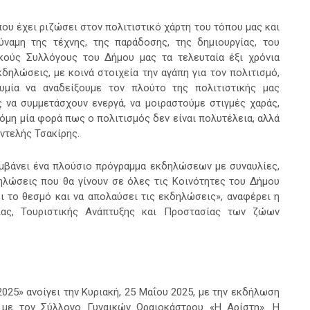
 που έχει ριζώσει στον πολιτιστικό χάρτη του τόπου μας και
ναμη της τέχνης, της παράδοσης, της δημιουργίας, του
ικούς Συλλόγους του Δήμου μας τα τελευταία έξι χρόνια
ηλώσεις, με κοινά στοιχεία την αγάπη για τον πολιτισμό,
υμία να αναδείξουμε τον πλούτο της πολιτιστικής μας
 να συμμετάσχουν ενεργά, να μοιραστούμε στιγμές χαράς,
όμη μία φορά πως ο πολιτισμός δεν είναι πολυτέλεια, αλλά
ντελής Τσακίρης.
αμβάνει ένα πλούσιο πρόγραμμα εκδηλώσεων με συναυλίες,
ηλώσεις που θα γίνουν σε όλες τις Κοινότητες του Δήμου
ι το θεσμό και να απολαύσει τις εκδηλώσεις», αναφέρει η
ιας, Τουριστικής Ανάπτυξης και Προστασίας των ζώων
25» ανοίγει την Κυριακή, 25 Μαΐου 2025, με την εκδήλωση
 με τον Σύλλογο Γυναικών Ωραιοκάστρου «Η Αρίστη». Η