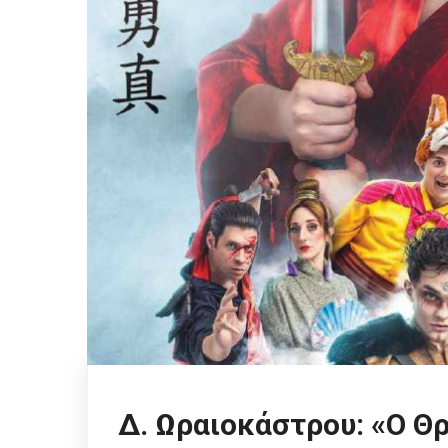
Δ. Ωραιοκάστρου: «Ο Θ