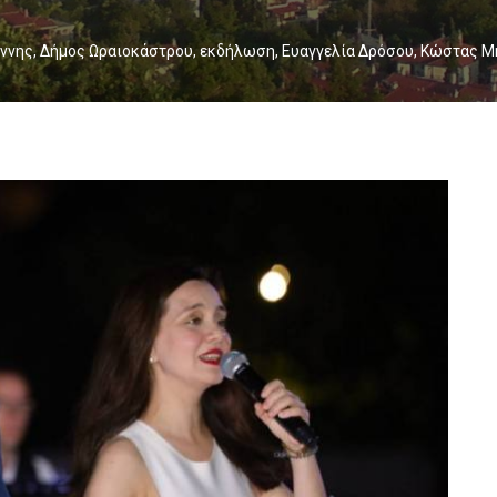
ννης
,
Δήμος Ωραιοκάστρου
,
εκδήλωση
,
Ευαγγελία Δρόσου
,
Κώστας Μ