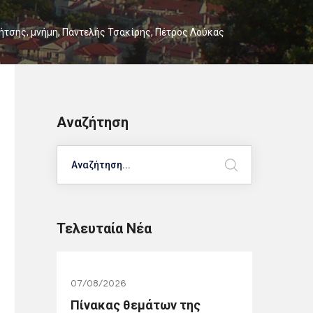
ήτσης
,
μνήμη
,
Παντελής Τσακίρης
,
Πέτρος Λούκας
Αναζήτηση
Search
Τελευταία Νέα
07/08/2026
Πίνακας θεμάτων της