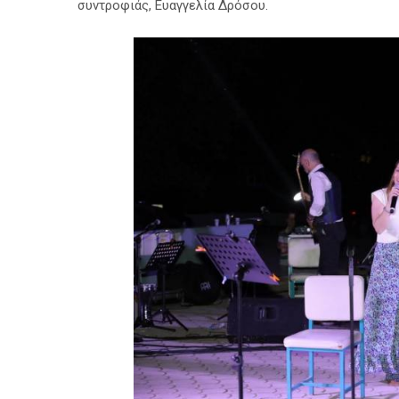
συντροφιάς, Ευαγγελία Δρόσου.