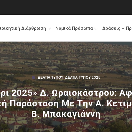
ιοικητική Διάρθρωση
Νομικά Πρόσωπα
Δράσεις – Π
ΔΕΛΤΊΑ ΤΎΠΟΥ
,
ΔΕΛΤΊΑ ΤΎΠΟΥ 2025
ίρι 2025» Δ. Ωραιοκάστρου: Α
ή Παράσταση Με Την Α. Κετιμέ
Β. Μπακαγιάννη