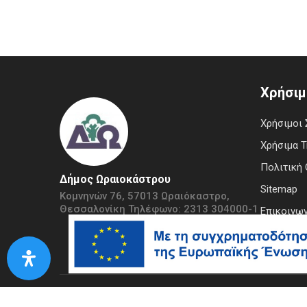
Χρήσιμ
Χρήσιμοι 
Χρήσιμα 
Πολιτική 
Δήμος Ωραιοκάστρου
Sitemap
Κομνηνών 76, 57013 Ωραιόκαστρο,
Θεσσαλονίκη Τηλέφωνο: 2313 304000-1
Επικοινων
Copyright © 2020 Δήμος Ωραιοκάστρου.