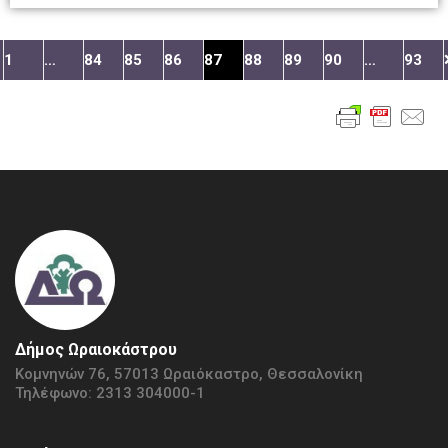
1
…
84
85
86
87
88
89
90
…
93
Δήμος Ωραιοκάστρου
Κομνηνών 76, 57013 Ωραιόκαστρο, Θεσσαλονίκη
Τηλέφωνο: 2313 304000-1