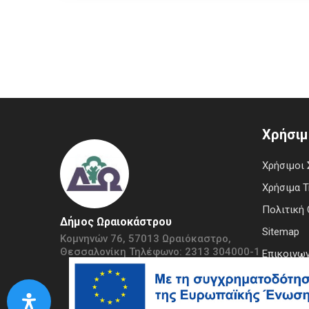
Χρήσιμ
Χρήσιμοι 
Χρήσιμα 
Πολιτική 
Δήμος Ωραιοκάστρου
Sitemap
Κομνηνών 76, 57013 Ωραιόκαστρο,
Θεσσαλονίκη Τηλέφωνο: 2313 304000-1
Επικοινων