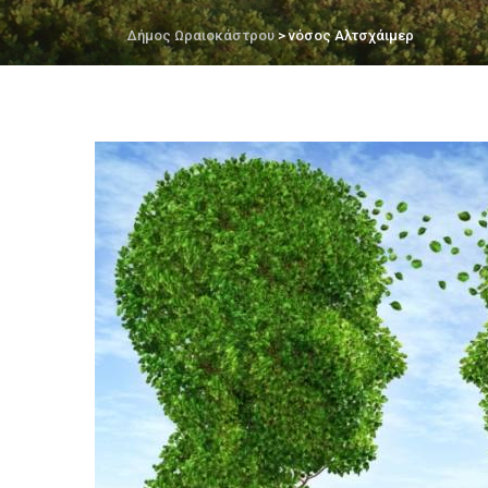
Δήμος Ωραιοκάστρου
> νόσος Αλτσχάιμερ