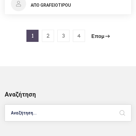
ΑΠΌ GRAFEIOTIPOU
1
2
3
4
Επομ
Αναζήτηση
Search