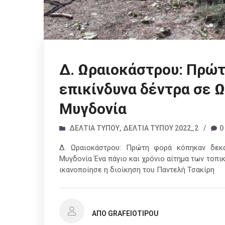
Δ. Ωραιοκάστρου: Πρώ
επικίνδυνα δέντρα σε 
Μυγδονία
ΔΕΛΤΊΑ ΤΎΠΟΥ
,
ΔΕΛΤΊΑ ΤΎΠΟΥ 2022_2
/
0
Δ. Ωραιοκάστρου: Πρώτη φορά κόπηκαν δεκά
Μυγδονία Ένα πάγιο και χρόνιο αίτημα των τοπι
ικανοποίησε η διοίκηση του Παντελή Τσακίρη
ΑΠΌ GRAFEIOTIPOU