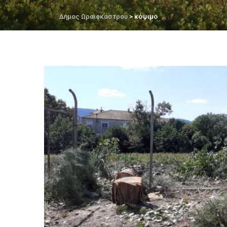
Δήμος Ωραιοκάστρου
> κόψιμο