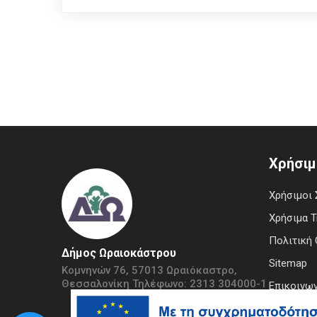
Χρήσιμ
Χρήσιμοι 
Χρήσιμα 
Πολιτική 
Δήμος Ωραιοκάστρου
Sitemap
Κομνηνών 76, 57013 Ωραιόκαστρο,
Θεσσαλονίκη Τηλέφωνο: 2313 304000-1
Επικοινων