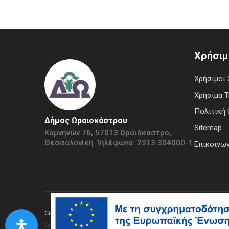
Χρήσιμ
Χρήσιμοι 
Χρήσιμα 
Πολιτική 
Δήμος Ωραιοκάστρου
Sitemap
Κομνηνών 76, 57013 Ωραιόκαστρο,
Θεσσαλονίκη Τηλέφωνο: 2313 304000-1
Επικοινων
Copyright © 2020 Δήμος Ωραιοκάστρου.
Όροι Χρήσης
|
Πολιτική Προστασίας Απορρήτου