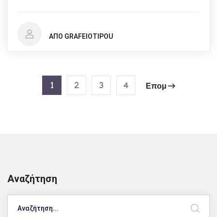
ΑΠΌ GRAFEIOTIPOU
1
2
3
4
Επομ
Αναζήτηση
Search