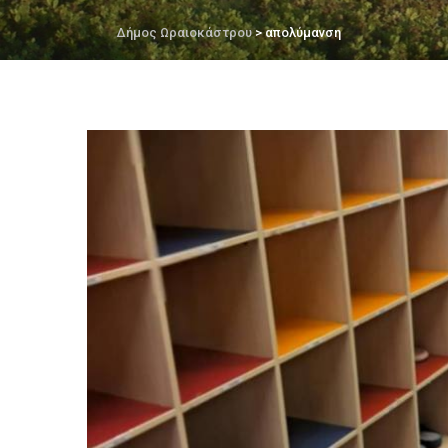
Δήμος Ωραιοκάστρου
> απολύμανση