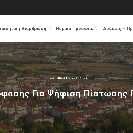
ιοικητική Διάρθρωση
Νομικά Πρόσωπα
Δράσεις – Π
ΑΠΟΦΆΣΕΙΣ Δ.Ε.Υ.Α.Ω
όφασης Για Ψήφιση Πίστωσης 