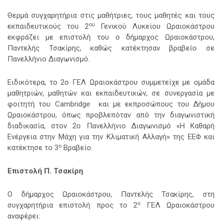
Θερμά συγχαρητήρια στις μαθήτριες, τους μαθητές και τους
ου
εκπαιδευτικούς
του 2
Γενικού Λυκείου Ωραιοκάστρου
εκφράζει με επιστολή του ο δήμαρχος Ωραιοκάστρου,
Παντελής Τσακίρης, καθώς κατέκτησαν βραβείο σε
Πανελλήνιο Διαγωνισμό.
Ειδικότερα, το 2ο ΓΕΛ Ωραιοκάστρου συμμετείχε με ομάδα
μαθητριών, μαθητών και εκπαιδευτικών, σε συνεργασία με
φοιτητή του Cambridge και με εκπροσώπους του Δήμου
Ωραιοκάστρου, όπως προβλεπόταν από την διαγωνιστική
διαδικασία, στον 2ο Πανελλήνιο Διαγωνισμό «Η Καθαρή
Ενέργεια στην Μάχη για την Κλιματική Αλλαγή» της ΕΕΦ και
ο
κατέκτησε το 3
Βραβείο.
Επιστολή
Π. Τσακίρη
Ο δήμαρχος Ωραιοκάστρου, Παντελής Τσακίρης, στη
ο
συγχαρητήρια επιστολή προς το 2
ΓΕΛ Ωραιοκάστρου
αναφέρει: