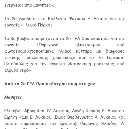
ενέργειας από μαγνήτες».
Το 2o βραβείο στο Κολλέγιο Ψυχικού – Λύκειο για την
εργασία «Ηλιακό Πάρκο».
Το 3o βραβείο μοιράζονται το 2ο ΓΕΛ Ωραιοκάστρου για την
εργασία «Παραγωγή ηλεκτρισμού από
φωτοευαισθητοποιημένα ηλιακά κύτταρα με διάφορες
φυτικής προέλευσης χρωστικές» και το 7ο Γυμνάσιο
Ηλιούπολης για την εργασία «Κατασκευή μπαταρίας από
αλμυρό νερό».
Από το 2ο ΓΕΛ Ωραιοκάστρου συμμετείχαν:
Μαθητές
Ελισάβετ Αβραμίδου Β΄ Λυκείου, Δανάη Καρύδη Β’ Λυκείου,
Ειρήνη Καμά Β’ Λυκείου, Σίμος Βερβενιώτης Α’ Λυκείου, (οι
οποίοι παρουσίασαν την εργασία), Ρωμανός Ηλιάδης Α’