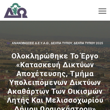
ΑΝΑΚΟΙΝΏΣΕΙΣ Δ.Ε.Υ.Α.Ω.
,
ΔΕΛΤΊΑ ΤΎΠΟΥ
,
ΔΕΛΤΊΑ ΤΎΠΟΥ 2025
Ολοκληρώθηκε Το Έργο
«Κατασκευή Δικτύων
Αποχέτευσης, Τμήμα
Υπολειπόμενων Δικτύων
Ακαθάρτων Των Οικισμών
Λητής Και Μελισσοχωρίου
Δήμου Ωραιοκάστρου»