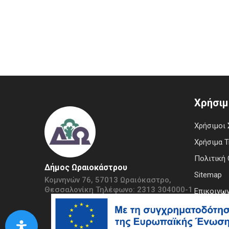
Χρήσιμ
Χρήσιμοι 
Χρήσιμα 
Πολιτική 
Δήμος Ωραιοκάστρου
Sitemap
Κομνηνών 76, 57013 Ωραιόκαστρο,
Θεσσαλονίκη Τηλέφωνο: 2313 304000-1
Επικοινων