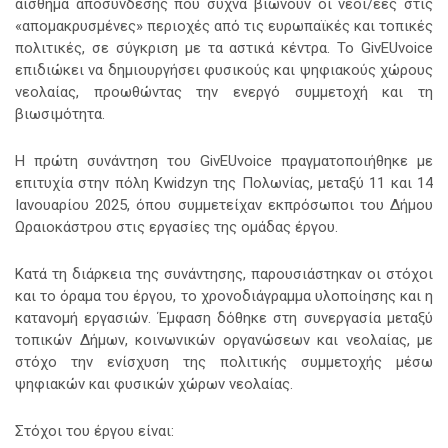
αίσθημα αποσύνδεσης που συχνά βιώνουν οι νέοι/εες στις
«απομακρυσμένες» περιοχές από τις ευρωπαϊκές και τοπικές
πολιτικές, σε σύγκριση με τα αστικά κέντρα. Το GivEUvoice
επιδιώκει να δημιουργήσει φυσικούς και ψηφιακούς χώρους
νεολαίας, προωθώντας την ενεργό συμμετοχή και τη
βιωσιμότητα.
Η πρώτη συνάντηση του GivEUvoice πραγματοποιήθηκε με
επιτυχία στην πόλη Kwidzyn της Πολωνίας, μεταξύ 11 και 14
Ιανουαρίου 2025, όπου συμμετείχαν εκπρόσωποι του Δήμου
Ωραιοκάστρου στις εργασίες της ομάδας έργου.
Κατά τη διάρκεια της συνάντησης, παρουσιάστηκαν οι στόχοι
και το όραμα του έργου, το χρονοδιάγραμμα υλοποίησης και η
κατανομή εργασιών. Έμφαση δόθηκε στη συνεργασία μεταξύ
τοπικών Δήμων, κοινωνικών οργανώσεων και νεολαίας, με
στόχο την ενίσχυση της πολιτικής συμμετοχής μέσω
ψηφιακών και φυσικών χώρων νεολαίας.
Στόχοι του έργου είναι: