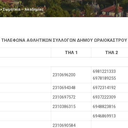
> Σωματεία – Ακαδημίες
ΤΗΛΕΦΩΝΑ ΑΘΛΗΤΙΚΩΝ ΣΥΛΛΟΓΩΝ ΔΗΜΟΥ ΩΡΑΙΟΚΑΣΤΡΟΥ
ΤΗΛ 1
ΤΗΛ 2
6981221333
2310696200
6978189255
2310694348
6972314192
2310697572
6937222309
2310386315
6948823816
6946869913
2310690584