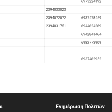
6973224192
2394033023
2394072072
6937478459
2394031751
6944624289
6942841464
6982773909
6937482952
α
Ενημέρωση Πολιτών