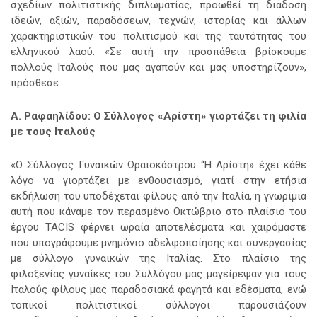
σχεδίων πολιτιστικής διπλωματίας, προωθεί τη διάδοση
ιδεών, αξιών, παραδόσεων, τεχνών, ιστορίας και άλλων
χαρακτηριστικών του πολιτισμού και της ταυτότητας του
ελληνικού λαού. «Σε αυτή την προσπάθεια βρίσκουμε
πολλούς Ιταλούς που μας αγαπούν και μας υποστηρίζουν»,
πρόσθεσε.
Α. Ραφαηλίδου: Ο Σύλλογος «Αρίστη» γιορτάζει τη φιλία
με τους Ιταλούς
«Ο Σύλλογος Γυναικών Ωραιοκάστρου ‘‘Η Αρίστη» έχει κάθε
λόγο να γιορτάζει με ενθουσιασμό, γιατί στην ετήσια
εκδήλωση του υποδέχεται φίλους από την Ιταλία, η γνωριμία
αυτή που κάναμε τον περασμένο Οκτώβριο στο πλαίσιο του
έργου TACIS φέρνει ωραία αποτελέσματα και χαιρόμαστε
που υπογράφουμε μνημόνιο αδελφοποίησης και συνεργασίας
με σύλλογο γυναικών της Ιταλίας. Στο πλαίσιο της
φιλοξενίας γυναίκες του Συλλόγου μας μαγείρεψαν για τους
Ιταλούς φίλους μας παραδοσιακά φαγητά και εδέσματα, ενώ
τοπικοί πολιτιστικοί σύλλογοι παρουσιάζουν