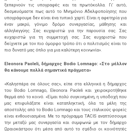
ξεπερνούν τις υπογραφές και τα πρωτόκολλα. Γι’ αυτό,
δεσμευόμαστε πως αυτό το Μνημόνιο Αδελφοποίησης που
υπογράφουμε δεν είναι ένα τυπικό χαρτί. Είναι η αφετηρία για
έναν μακρύ, γόνιμο δρόμο συνεργασίας, μάθησης και
αλληλεγγύης. Σας ευχαριστώ για την παρουσία σας. Σας
ευχαριστώ για τη συμμετοχή σας. Σας ευχαριστώ που
δείχνετε με τον πιο όμορφο τρόπο ότι ο πολιτισμός είναι το
πιο δυνατό μας όπλο για μια καλύτερη κοινωνία».
Eleonora
Paoleli
, δήμαρχος
Bodio
Lomnago
: «Στο μέλλον
θα κάνουμε πολλά σημαντικά πράγματα»
«Καλησπέρα σε όλους σας», είπε στα ελληνικά η δήμαρχος
του Bodio Lomnago, Eleonora Paoleli και χειροκροτήθηκε
θερμά από το κοινό. «Είμαι πολύ συγκινημένη, η υποδοχή που
μας επιφυλάξατε είναι καταπληκτική, όλα τα μέλη της
αποστολής από το Bodio Lomnago και τους ιταλικούς φορείς
είναι ενθουσιασμένα. Με το πρόγραμμα TACIS αναπτύσσουμε
την μεταξύ μας συνεργασία και συμφωνώ με τον δήμαρχο
Ωραιοκάστρου ότι μέσα από αυτό το σχέδιο οι κοινότητές