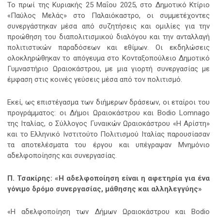
Το πρωί της Κυριακής 25 Μαΐου 2025, στο Δημοτικό Κτίριο
«Παύλος Μελάς» στο Παλαιόκαστρο, οι συμμετέχοντες
συνεργάστηκαν μέσα από συζητήσεις και ομιλίες για την
προώθηση του διαπολιτισμικού διαλόγου και την ανταλλαγή
πολιτιστικών παραδόσεων και εθίμων. Οι εκδηλώσεις
ολοκληρώθηκαν το απόγευμα στο Κονταξοπούλειο Δημοτικό
Γυμναστήριο Ωραιοκάστρου, με μια γιορτή συνεργασίας με
έμφαση στις κοινές γεύσεις μέσα από τον πολιτισμό.
Εκεί, ως επιστέγασμα των διήμερων δράσεων, οι εταίροι του
προγράμματος: οι Δήμοι Ωραιοκάστρου και Bodio Lomnago
της Ιταλίας, ο Σύλλογος Γυναικών Ωραιοκάστρου «Η Αρίστη»
και το Ελληνικό Ινστιτούτο Πολιτισμού Ιταλίας παρουσίασαν
τα αποτελέσματα του έργου και υπέγραψαν Μνημόνιο
αδελφοποίησης και συνεργασίας.
Π. Τσακίρης: «Η αδελφοποίηση είναι η αφετηρία για ένα
γόνιμο δρόμο συνεργασίας, μάθησης και αλληλεγγύης»
«Η αδελφοποίηση των Δήμων Ωραιοκάστρου και Bodio