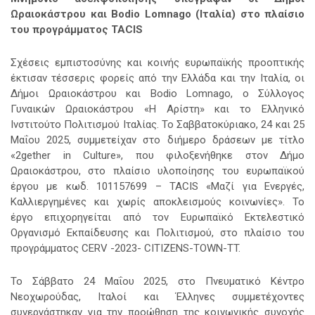
Ωραιοκάστρου και
Bodio
Lomnago
(Ιταλία) στο πλαίσιο
του προγράμματος
TACIS
Σχέσεις εμπιστοσύνης και κοινής ευρωπαϊκής προοπτικής
έκτισαν τέσσερις φορείς από την Ελλάδα και την Ιταλία, οι
Δήμοι Ωραιοκάστρου και Bodio Lomnago,
ο Σύλλογος
Γυναικών Ωραιοκάστρου «Η Αρίστη» και το Ελληνικό
Ινστιτούτο Πολιτισμού Ιταλίας. Το Σαββατοκύριακο, 24 και 25
Μαΐου 2025, συμμετείχαν στο διήμερο δράσεων με τίτλο
«2gether in Culture», που φιλοξενήθηκε στον Δήμο
Ωραιοκάστρου, στο πλαίσιο υλοποίησης του ευρωπαϊκού
έργου με κωδ. 101157699 – TACIS «Μαζί για Ενεργές,
Καλλιεργημένες και χωρίς αποκλεισμούς κοινωνίες». Το
έργο επιχορηγείται από τον Ευρωπαϊκό Εκτελεστικό
Οργανισμό Εκπαίδευσης και Πολιτισμού, στο πλαίσιο του
προγράμματος CERV -2023- CITIZENS-TOWN-TT.
Το Σάββατο 24 Μαΐου 2025, στο Πνευματικό Κέντρο
Νεοχωρούδας, Ιταλοί και Έλληνες συμμετέχοντες
συνεργάστηκαν για την προώθηση της κοινωνικής συνοχής