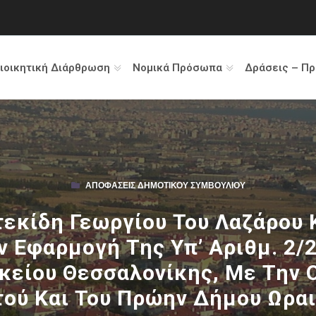
ιοικητική Διάρθρωση
Νομικά Πρόσωπα
Δράσεις – Π
ΑΠΟΦΆΣΕΙΣ ΔΗΜΟΤΙΚΟΎ ΣΥΜΒΟΥΛΊΟΥ
εκίδη Γεωργίου Του Λαζάρου
ν Εφαρμογή Της Υπ’ Αριθμ. 2
είου Θεσσαλονίκης, Με Την Ο
ού Και Του Πρώην Δήμου Ωρα