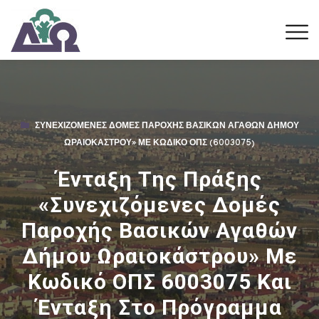
ΣΥΝΕΧΙΖΌΜΕΝΕΣ ΔΟΜΈΣ ΠΑΡΟΧΉΣ ΒΑΣΙΚΏΝ ΑΓΑΘΏΝ ΔΉΜΟΥ
ΩΡΑΙΟΚΆΣΤΡΟΥ» ΜΕ ΚΩΔΙΚΌ ΟΠΣ (6003075)
Ένταξη Της Πράξης
«Συνεχιζόμενες Δομές
Παροχής Βασικών Αγαθών
Δήμου Ωραιοκάστρου» Με
Κωδικό ΟΠΣ 6003075 Και
Ένταξη Στο Πρόγραμμα