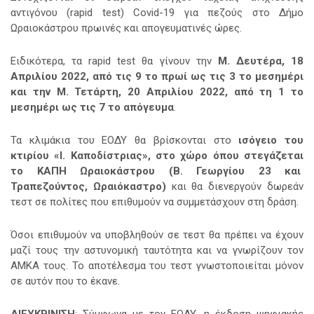
αντιγόνου (rapid test) Covid-19 για πεζούς στο Δήμο
Ωραιοκάστρου
πρωινές και απογευματινές ώρες.
Ειδικότερα, τα rapid test θα γίνουν την
Μ.
Δευτέρα, 18
Απριλίου 2022, από τις 9 το πρωί ως τις 3 το μεσημέρι
και την Μ. Τετάρτη, 20 Απριλίου 2022, από τη 1 το
μεσημέρι ως τις 7 το απόγευμα
.
Τα κλιμάκια του ΕΟΔΥ θα βρίσκονται στο
ισόγειο του
κτιρίου «Ι. Καποδίστριας», στο χώρο όπου στεγάζεται
το ΚΑΠΗ Ωραιοκάστρου (Β. Γεωργίου 23 και
Τραπεζούντος, Ωραιόκαστρο)
και θα διενεργούν δωρεάν
τεστ σε πολίτες που επιθυμούν να συμμετάσχουν στη δράση.
Όσοι επιθυμούν να υποβληθούν σε τεστ θα πρέπει να έχουν
μαζί τους την αστυνομική ταυτότητα και να γνωρίζουν τον
ΑΜΚΑ τους. Το αποτέλεσμα του τεστ γνωστοποιείται μόνον
σε αυτόν που το έκανε.
ΔΙΕΥΚΡΙΝΙΣΗ
: Σύμφωνα με τον ΕΟΔΥ, η έκδοση ψηφιακής