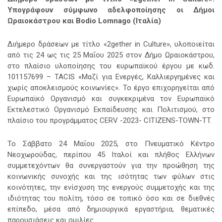
Υπογράφουν σύμφωνο αδελφοποίησης οι Δήμοι
Ωραιοκάστρου και Bodio Lomnago (Ιταλία)
Διήμερο δράσεων με τίτλο «2gether in Culture», υλοποιείται
από τις 24 ως τις 25 Μαΐου 2025 στον Δήμο Ωραιοκάστρου,
στο πλαίσιο υλοποίησης του ευρωπαϊκού έργου
με κωδ.
101157699 – TACIS «Μαζί για Ενεργές, Καλλιεργημένες και
χωρίς αποκλεισμούς κοινωνίες». Το έργο επιχορηγείται από
Ευρωπαϊκό Οργανισμό και συγκεκριμένα τον Ευρωπαϊκό
Εκτελεστικό Οργανισμό Εκπαίδευσης και Πολιτισμού, στο
πλαίσιο του προγράμματος CERV -2023- CITIZENS-TOWN-TT.
Το Σάββατο 24 Μαΐου 2025, στο Πνευματικό Κέντρο
Νεοχωρούδας, περίπου 45 Ιταλοί και πλήθος Ελλήνων
συμμετεχόντων θα συνεργαστούν για την προώθηση της
κοινωνικής συνοχής και της ισότητας των φύλων στις
κοινότητες, την ενίσχυση της ενεργούς συμμετοχής και της
ιδιότητας του πολίτη, τόσο σε τοπικό όσο και σε διεθνές
επίπεδο, μέσα από δημιουργικά εργαστήρια, θεματικές
παρουσιάσεις και ομιλίες.