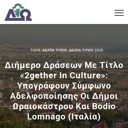
TACIS
,
ΔΕΛΤΊΑ ΤΎΠΟΥ
,
ΔΕΛΤΊΑ ΤΎΠΟΥ 2025
Διήμερο Δράσεων Με Τίτλο
«2gether In Culture»:
Υπογράφουν Σύμφωνο
Αδελφοποίησης Οι Δήμοι
Ωραιοκάστρου Και Bodio
Lomnago (Ιταλία)