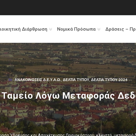
ιοικητική Διάρθρωση
Νομικά Πρόσωπα
Δράσεις – Π
ΑΝΑΚΟΙΝΏΣΕΙΣ Δ.Ε.Υ.Α.Ω.
,
ΔΕΛΤΊΑ ΤΎΠΟΥ
,
ΔΕΛΤΊΑ ΤΎΠΟΥ 2024
 Ταμείο Λόγω Μεταφοράς Δεδ
ίρηση Ύδρευσης και Αποχέτευσης Ωραιοκάστρου
,
κλειστό
,
μεταφορά 