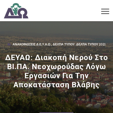
ΑΝΑΚΟΙΝΏΣΕΙΣ Δ.Ε.Υ.Α.Ω.
,
ΔΕΛΤΊΑ ΤΎΠΟΥ
,
ΔΕΛΤΊΑ ΤΎΠΟΥ 2021
ΔΕΥΑΩ: Διακοπή Νερού Στο
ΒΙ.ΠΑ. Νεοχωρούδας Λόγω
Εργασιών Για Την
Αποκατάσταση Βλάβης