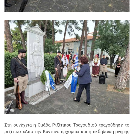
Στη συνέχεια η Ομάδα Ριζίτικου Τραγουδιού τραγούδησε το
ριζίτικο «Από την Κάντανο έρχομαι» και η εκδήλωση μνήμης