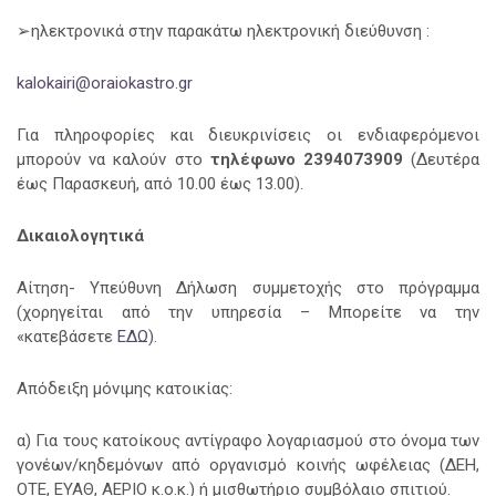
➢ηλεκτρονικά στην παρακάτω ηλεκτρονική διεύθυνση :
kalokairi@oraiokastro.gr
Για πληροφορίες και διευκρινίσεις οι ενδιαφερόμενοι
μπορούν να καλούν στο
τηλέφωνο
2394073909
(Δευτέρα
έως Παρασκευή, από 10.00 έως 13.00).
Δικαιολογητικά
Αίτηση- Υπεύθυνη Δήλωση συμμετοχής στο πρόγραμμα
(χορηγείται από την υπηρεσία – Μπορείτε να την
«κατεβάσετε
ΕΔΩ
).
Απόδειξη μόνιμης κατοικίας:
α) Για τους κατοίκους αντίγραφο λογαριασμού στο όνομα των
γονέων/κηδεμόνων από οργανισμό κοινής ωφέλειας (ΔΕΗ,
ΟΤΕ, ΕΥΑΘ, ΑΕΡΙΟ κ.ο.κ.) ή μισθωτήριο συμβόλαιο σπιτιού.