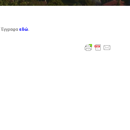
α Έγγραφα
εδώ
.