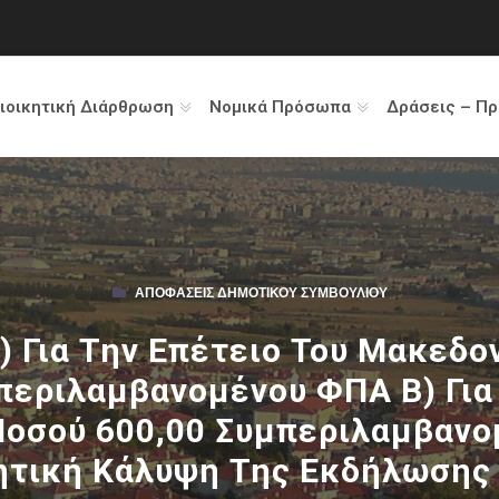
ιοικητική Διάρθρωση
Νομικά Πρόσωπα
Δράσεις – Π
ΑΠΟΦΆΣΕΙΣ ΔΗΜΟΤΙΚΟΎ ΣΥΜΒΟΥΛΊΟΥ
Α) Για Την Επέτειο Του Μακεδ
περιλαμβανομένου ΦΠΑ Β) Για 
οσού 600,00 Συμπεριλαμβανομ
ητική Κάλυψη Της Εκδήλωσης