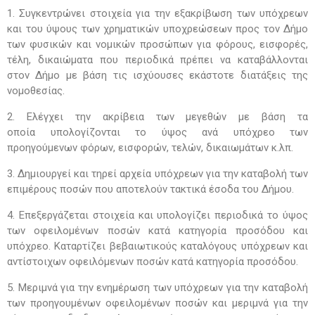
1. Συγκεντρώνει στοιχεία για την εξακρίβωση των υπό
χρεων
και του ύψους των χρηματικών υποχρεώσεων
προς τον Δήμο
των φυσικών και νομικών προσώπων
για φόρους, εισφορές,
τέλη, δικαιώματα που περιοδικά
πρέπει να καταβάλλονται
στον Δήμο με βάση τις ισχύ
ουσες εκάστοτε διατάξεις της
νομοθεσίας.
2. Ελέγχει την ακρίβεια των μεγεθών με βάση τα
οποία
υπολογίζονται το ύψος ανά υπόχρεο των
προηγούμενων
φόρων, εισφορών, τελών, δικαιωμάτων κ.λπ.
3. Δημιουργεί και τηρεί αρχεία υπόχρεων για την κα
ταβολή των
επιμέρους ποσών που αποτελούν τακτικά
έσοδα του Δήμου.
4. Επεξεργάζεται στοιχεία και υπολογίζει περιοδικά το
ύψος
των οφειλομένων ποσών κατά κατηγορία προσό
δου και
υπόχρεο. Καταρτίζει βεβαιωτικούς καταλόγους
υπόχρεων και
αντίστοιχων οφειλόμενων ποσών κατά
κατηγορία προσόδου.
5. Μεριμνά για την ενημέρωση των υπόχρεων για την
καταβολή
των προηγουμένων οφειλομένων ποσών και
μεριμνά για την