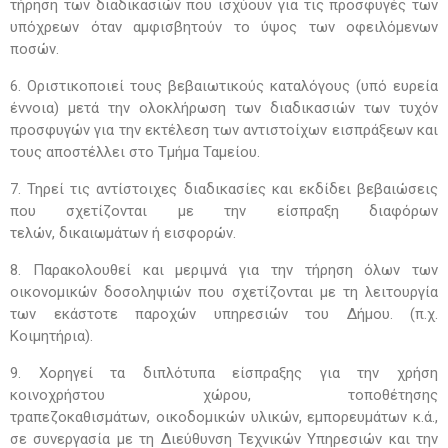
τήρηση των διαδικασιών που ισχύουν
για τις προσφυγές των
υπόχρεων όταν αμφισβητούν το
ύψος των οφειλόμενων
ποσών.
6. Οριστικοποιεί τους βεβαιωτικούς καταλόγους (υπό
ευρεία
έννοια) μετά την ολοκλήρωση των διαδικασιών
των τυχόν
προσφυγών για την εκτέλεση των αντιστοίχων
εισπράξεων και
τους αποστέλλει στο Τμήμα Ταμείου.
7. Τηρεί τις αντίστοιχες διαδικασίες και εκδίδει βεβαι
ώσεις
που σχετίζονται με την είσπραξη διαφόρων
τελών,
δικαιωμάτων ή εισφορών.
8. Παρακολουθεί και μεριμνά για την τήρηση όλων
των
οικονομικών δοσοληψιών που σχετίζονται με τη λει
τουργία
των εκάστοτε παροχών υπηρεσιών του Δήμου.
(π.χ.
Κοιμητήρια).
9. Χορηγεί τα διπλότυπα είσπραξης για την χρήση
κοι
νοχρήστου χώρου, τοποθέτησης
τραπεζοκαθισμάτων,
οικοδομικών υλικών, εμπορευμάτων κ.ά.,
σε συνεργασία
με τη Διεύθυνση Τεχνικών Υπηρεσιών και την