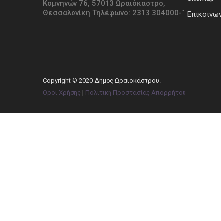
Κομνηνών 76, 57013 Ωραιόκαστρο,
Θεσσαλονίκη Τηλέφωνο: 2313 304000-1
Επικοινων
Copyright © 2020 Δήμος Ωραιοκάστρου.
Όροι Χρήσης
|
Πολιτική Προστασίας Απορρήτου