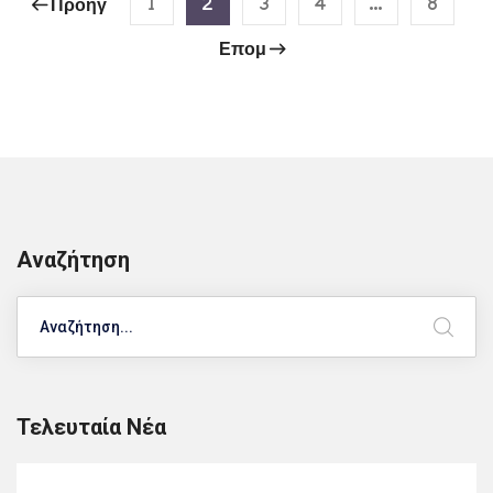
1
2
3
4
…
8
Προηγ
Επομ
Αναζήτηση
Search
Τελευταία Νέα