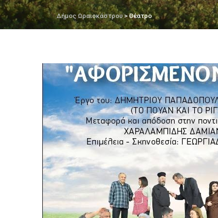
Δήμος Ωραιοκάστρου
> Θέατρο