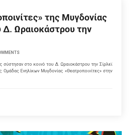
οποινίτες» της Μυγδονίας
υ Δ. Ωραιοκάστρου την
COMMENTS
ς σύστησαν στο κοινό του Δ. Ωραιοκάστρου την Σίρλεϊ
ής Ομάδας Ενηλίκων Μυγδονίας «Θεατροποινίτες» στην