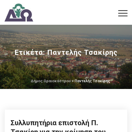
Ετικέτα:
Παντελής Τσακίρης
Δήμος Ωραιοκάστρου
> Παντελής Τσακίρης
Συλλυπητήρια επιστολή Π.