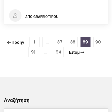
ΑΠΌ GRAFEIOTIPOU
1
…
87
88
89
90
Προηγ
91
…
94
Επομ
Αναζήτηση
Search