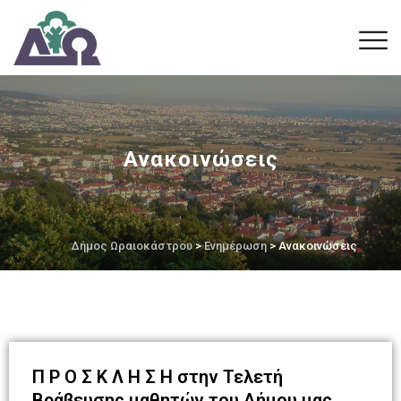
Ανακοινώσεις
Δήμος Ωραιοκάστρου
>
Ενημέρωση
> Ανακοινώσεις
Π Ρ Ο Σ Κ Λ Η Σ Η στην Τελετή
Βράβευσης μαθητών του Δήμου μας