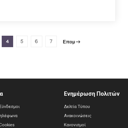
4
5
6
7
Επομ
α
Ενημέρωση Πολιτών
Σύνδεσμοι
Δελτία Τύπου
Τηλέφωνα
Ανακοινώσεις
Cookies
Κανονισμοί