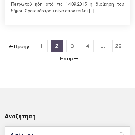
Πετρωτού ήδη από τις 14.09.2015 η διοίκηση του
δήμου Ωραιοκάστρου είχε αποστείλει […]
1
2
3
4
…
29
Προηγ
Επομ
Αναζήτηση
Search