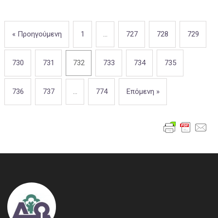
« Προηγούμενη
1
…
727
728
729
730
731
732
733
734
735
736
737
…
774
Επόμενη »