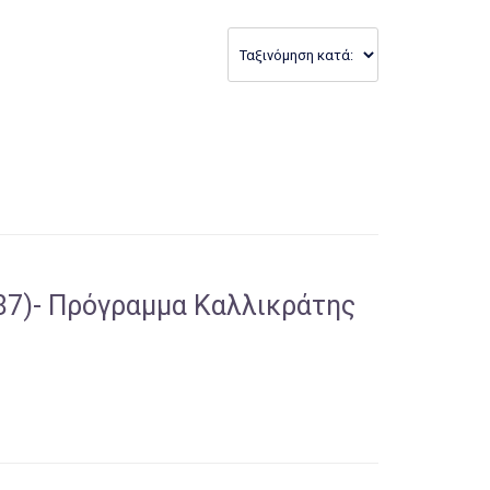
΄87)- Πρόγραμμα Καλλικράτης