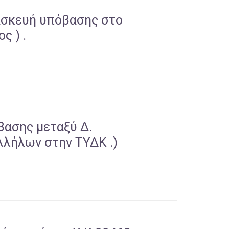
τασκευή υπόβασης στο
ς ) .
βασης μεταξύ Δ.
λλήλων στην ΤΥΔΚ .)