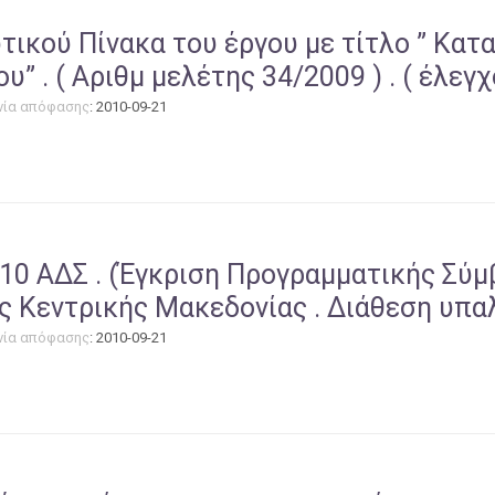
τικού Πίνακα του έργου με τίτλο ” Κα
 . ( Αριθμ μελέτης 34/2009 ) . ( έλεγχο
νία απόφασης
: 2010-09-21
010 ΑΔΣ . (Έγκριση Προγραμματικής Σύμ
ς Κεντρικής Μακεδονίας . Διάθεση υπα
νία απόφασης
: 2010-09-21