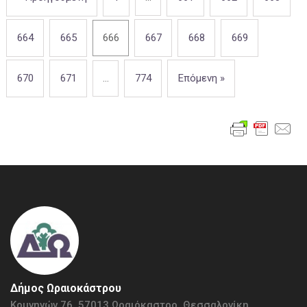
664
665
666
667
668
669
670
671
…
774
Επόμενη »
Δήμος Ωραιοκάστρου
Κομνηνών 76, 57013 Ωραιόκαστρο, Θεσσαλονίκη