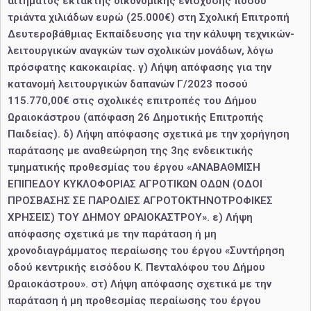
αιτήματος έκτακτης οικονομικής ενίσχυσης ποσού
τριάντα χιλιάδων ευρώ (25.000€) στη Σχολική Επιτροπή
Δευτεροβάθμιας Εκπαίδευσης για την κάλυψη τεχνικών-
λειτουργικών αναγκών των σχολικών μονάδων, λόγω
πρόσφατης κακοκαιρίας. γ) Λήψη απόφασης για την
κατανομή λειτουργικών δαπανών Γ/2023 ποσού
115.770,00€ στις σχολικές επιτροπές του Δήμου
Ωραιοκάστρου (απόφαση 26 Δημοτικής Επιτροπής
Παιδείας). δ) Λήψη απόφασης σχετικά με την χορήγηση
παράτασης με αναθεώρηση της 3ης ενδεικτικής
τμηματικής προθεσμίας του έργου «ΑΝΑΒΑΘΜΙΣΗ
ΕΠΙΠΕΔΟΥ ΚΥΚΛΟΦΟΡΙΑΣ ΑΓΡΟΤΙΚΩΝ ΟΔΩΝ (ΟΔΟΙ
ΠΡΟΣΒΑΣΗΣ ΣΕ ΠΑΡΟΔΙΕΣ ΑΓΡΟΤΟΚΤΗΝΟΤΡΟΦΙΚΕΣ
ΧΡΗΣΕΙΣ) ΤΟΥ ΔΗΜΟΥ ΩΡΑΙΟΚΑΣΤΡΟΥ». ε) Λήψη
απόφασης σχετικά με την παράταση ή μη
χρονοδιαγράμματος περαίωσης του έργου «Συντήρηση
οδού κεντρικής εισόδου Κ. Πενταλόφου του Δήμου
Ωραιοκάστρου». στ) Λήψη απόφασης σχετικά με την
παράταση ή μη προθεσμίας περαίωσης του έργου