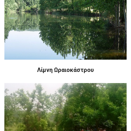
Λίμνη Ωραιοκάστρου