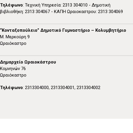
Τηλέφωνο
: Τεχνική Υπηρεσία: 2313 304010 - Δημοτική
βιβλιοθήκη: 2313 304067 - ΚΑΠΗ Ωραιοκαστρου: 2313 304069
“Κονταξοπούλειο” Δημοτικό Γυμναστήριο – Κολυμβητήριο
Μ. Μερκούρη 9
Ωραιόκαστρο
Δημαρχείο Ωραιοκάστρου
Κομνηνών 76
Ωραιόκαστρο
Τηλέφωνο
: 2313304000, 2313304001, 2313304002
Κτίριο “Π. Μελάς”
Μακεδονικού Αγώνα 7, Παλαιόκαστρο
Ωραιόκαστρο
Τηλέφωνο
: Τμήμα Τοπικής Οικονομικής Ανάπτυξης: 2310